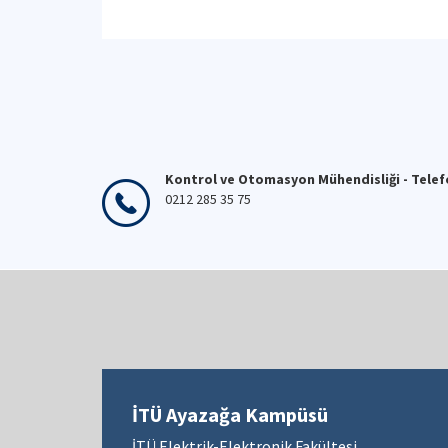
Kontrol ve Otomasyon Mühendisliği - Tele
0212 285 35 75
İTÜ Ayazağa Kampüsü
İTÜ Elektrik-Elektronik Fakültesi,