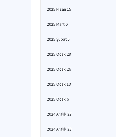
2025 Nisan 15
2025 Mart 6
2025 Şubat 5
2025 Ocak 28
2025 Ocak 26
2025 Ocak 13
2025 Ocak 6
2024 Aralık 27
2024 Aralık 23