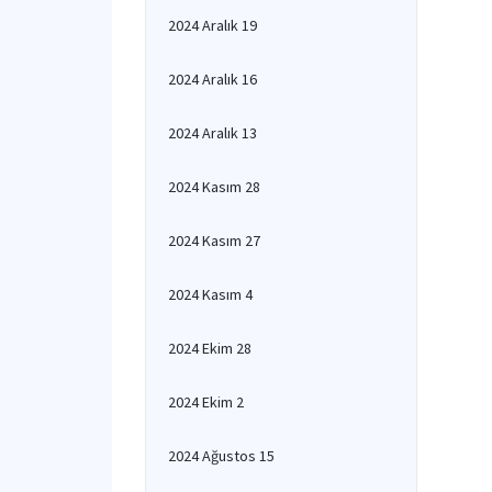
2024 Aralık 19
2024 Aralık 16
2024 Aralık 13
2024 Kasım 28
2024 Kasım 27
2024 Kasım 4
2024 Ekim 28
2024 Ekim 2
2024 Ağustos 15