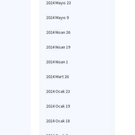
2024 Mayıs 23
2024 Mayıs 9
2024 Nisan 26
2024 Nisan 19
2024 Nisan 1
2024 Mart 26
2024 Ocak 23
2024 Ocak 19
2024 Ocak 18