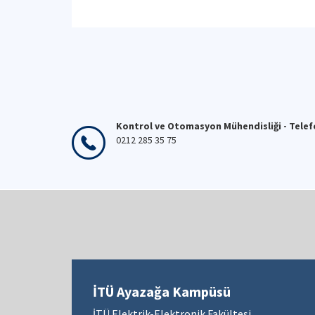
Kontrol ve Otomasyon Mühendisliği - Tele
0212 285 35 75
İTÜ Ayazağa Kampüsü
İTÜ Elektrik-Elektronik Fakültesi,