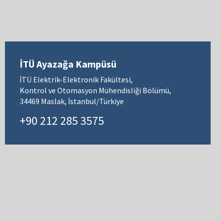
İTÜ Ayazağa Kampüsü
İTÜ Elektrik-Elektronik Fakültesi,
Kontrol ve Otomasyon Mühendisliği Bölümü,
34469 Maslak, İstanbul/Türkiye
+90 212 285 3575