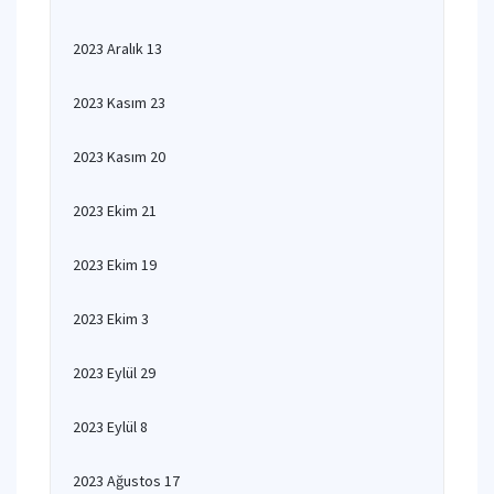
2023 Aralık 13
2023 Kasım 23
2023 Kasım 20
2023 Ekim 21
2023 Ekim 19
2023 Ekim 3
2023 Eylül 29
2023 Eylül 8
2023 Ağustos 17