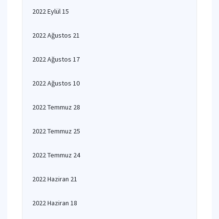
2022 Eylül 15
2022 Ağustos 21
2022 Ağustos 17
2022 Ağustos 10
2022 Temmuz 28
2022 Temmuz 25
2022 Temmuz 24
2022 Haziran 21
2022 Haziran 18