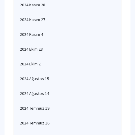
2024 Kasım 28
2024 Kasım 27
2024 Kasım 4
2024 Ekim 28
2024 Ekim 2
2024 Ağustos 15
2024 Ağustos 14
2024 Temmuz 19
2024 Temmuz 16