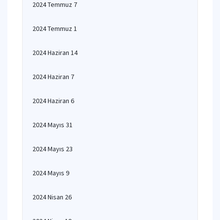
2024 Temmuz 7
2024 Temmuz 1
2024 Haziran 14
2024 Haziran 7
2024 Haziran 6
2024 Mayıs 31
2024 Mayıs 23
2024 Mayıs 9
2024 Nisan 26