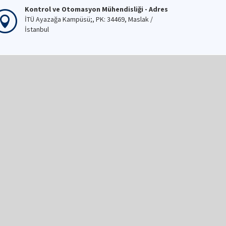
Kontrol ve Otomasyon Mühendisliği - Adres
İTÜ Ayazağa Kampüsü;, PK: 34469, Maslak /
İstanbul