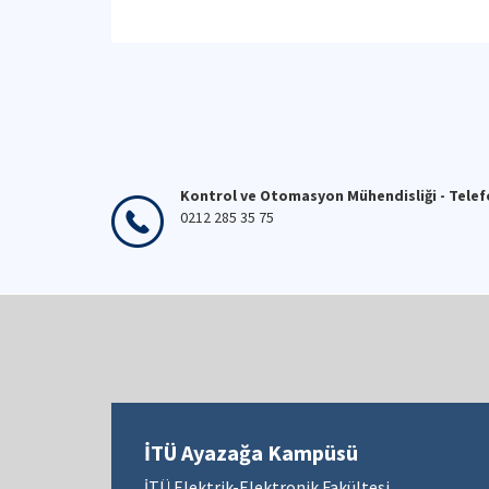
Kontrol ve Otomasyon Mühendisliği - Tele
0212 285 35 75
İTÜ Ayazağa Kampüsü
İTÜ Elektrik-Elektronik Fakültesi,