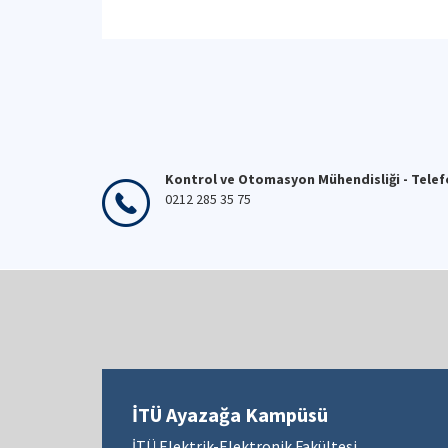
Kontrol ve Otomasyon Mühendisliği - Tele
0212 285 35 75
İTÜ Ayazağa Kampüsü
İTÜ Elektrik-Elektronik Fakültesi,