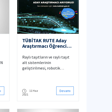
si
TÜBİTAK RUTE Aday
Araştırmacı Öğrenci
)
İlanı
Raylı taşıtların ve raylı taşıt
ON
alt sistemlerinin
geliştirilmesi, robotik
ran
sistemlerin geliştirilmesi,
robotik tahribatsız muayene
ve ölçüm sistemlerinin
geliştirilmesi alanlarında
ı
Devamı
11 Haz
2021
yürütülen projelerde
'Araştırmacı' pozisyonunda
yer almak ve yetiştirilmek