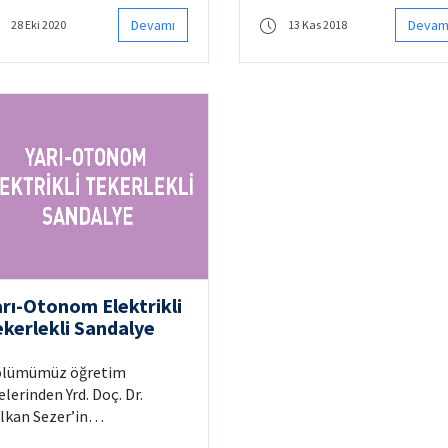
II. International Congress
Information Technology
 Molecular Medicine”
(CEIT 2018)"
Devamı
Devam
28 Eki 2020
13 Kas 2018
ngresinde ödül aldı.
arı-Otonom Elektrikli
ekerlekli Sandalye
lümümüz öğretim
elerinden Yrd. Doç. Dr.
lkan Sezer’in
rütücülüğünü yaptığı