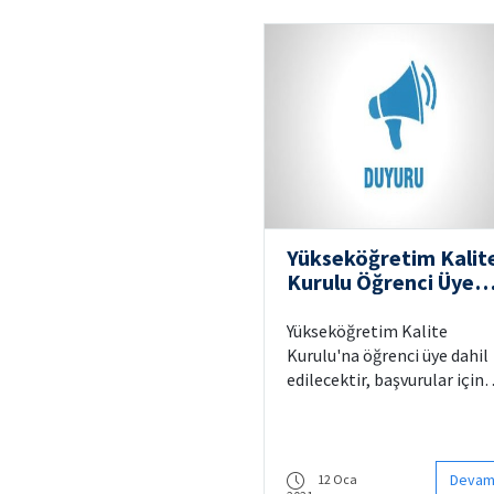
pılacaktır.
Yükseköğretim Kalit
Kurulu Öğrenci Üye
Başvuru Çağrısı
Yükseköğretim Kalite
Kurulu'na öğrenci üye dahil
edilecektir, başvurular için
son tarih 20 Ocak 2021
Çarşamba günü saat 17:00
olup, detaylara buraya
tıklayarak ulaşabilirsiniz.
Devam
12 Oca