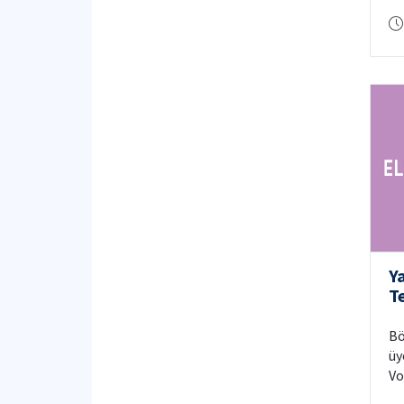
“V
of
ko
Y
T
Bö
üy
Vo
yü