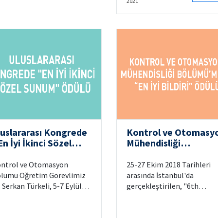
2021
luslararası Kongrede
Kontrol ve Otomasy
n İyi İkinci Sözel
Mühendisliği
unum" Ödülü
Bölümü’müze “En İyi
Bildiri” Ödülü
ntrol ve Otomasyon
25-27 Ekim 2018 Tarihleri
lümü Öğretim Görevlimiz
arasında İstanbul'da
. Serkan Türkeli, 5-7 Eylül
gerçekleştirilen, "6th
19 tarihleri arasında
International Conference 
tanbul’da gerçekleştirilen
Control Engineering &