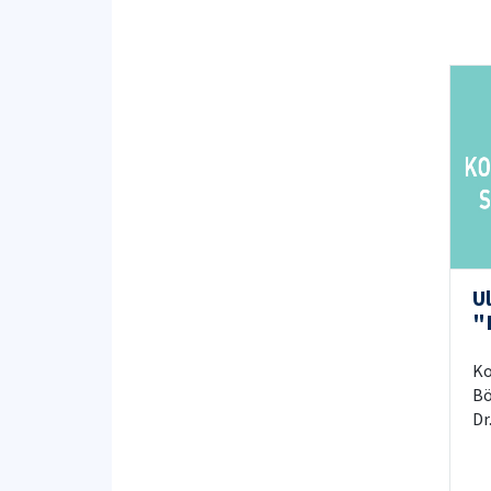
U
"E
S
Ko
Bö
Dr
20
İs