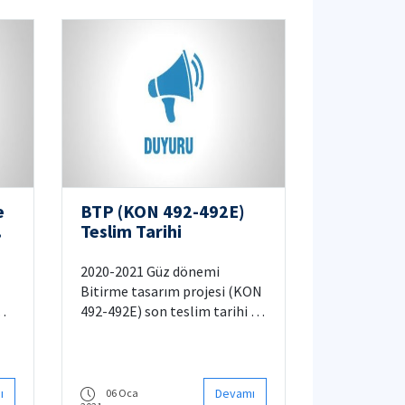
e
BTP (KON 492-492E)
Teslim Tarihi
2020-2021 Güz dönemi
Bitirme tasarım projesi (KON
492-492E) son teslim tarihi 1
Şubat 2021 Pazartesi olarak
belirlenmiştir. Ninova
sisteminde KON 492-492E
dersi açılacak olup, bitirme
ı
Devamı
06 Oca