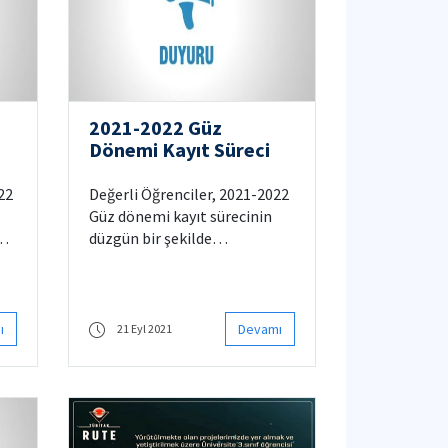
2021-2022 Güz
Dönemi Kayıt Süreci
22
Değerli Öğrenciler, 2021-2022
Güz dönemi kayıt sürecinin
n
düzgün bir şekilde
yürütülebilmesi için Kontrol
ve Otomasyon Mühendisliği
er
Bölümü tarafından
 da
uygulanacak kurallara ilişkin
ı
Devamı
21 Eyl 2021
lan
bilgilendirmeler aşağıda
listelenmiştir.
22