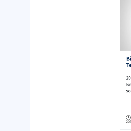
B
Te
20
Bi
so
20
be
si
49
20
ol
bu