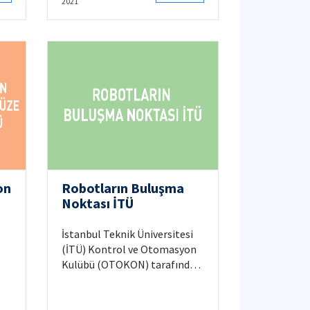
2021
projeleri buraya PDF
formatında yüklenmelidir.
Ayrıca BTP sınavı 8 Şubat - 12
Şubat arasında bir tarihte
yapılacaktır.
on
Robotların Buluşma
Noktası İTÜ
İstanbul Teknik Üniversitesi
(İTÜ) Kontrol ve Otomasyon
Kulübü (OTOKON) tarafından
on
bu yıl 12. kez düzenlenen İTÜ
Robot Olimpiyatları, 12 – 13 –