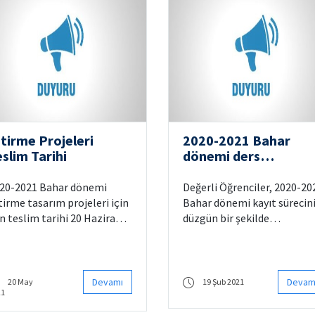
itirme Projeleri
2020-2021 Bahar
slim Tarihi
dönemi ders
kayıtlarında yapılmas
gerekenler hakkında
20-2021 Bahar dönemi
Değerli Öğrenciler, 2020-2021
tirme tasarım projeleri için
Bahar dönemi kayıt sürecin
n teslim tarihi 20 Haziran
düzgün bir şekilde
21 Pazar olarak
yürütülebilmesi için Kontro
lirlenmiştir. Ninova
ve Otomasyon Mühendisliği
steminde BTP KON 492-
Bölümü tarafından
2E sınıfları oluşturulacak
uygulanacak kurallara ilişki
Devamı
Devam
20 May
19 Şub 2021
21
up, gerekli bilgilendirmeler
bilgilendirmeler aşağıda
 sınıflar üzerinden de
listelenmiştir.