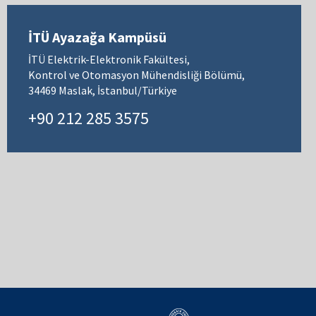
İTÜ Ayazağa Kampüsü
İTÜ Elektrik-Elektronik Fakültesi,
Kontrol ve Otomasyon Mühendisliği Bölümü,
34469 Maslak, İstanbul/Türkiye
+90 212 285 3575