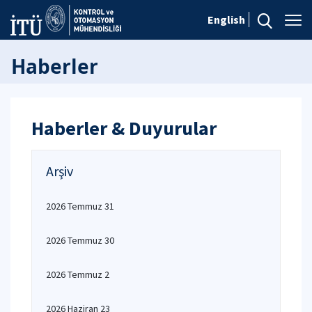
English
Haberler
Haberler & Duyurular
Arşiv
2026 Temmuz 31
2026 Temmuz 30
2026 Temmuz 2
2026 Haziran 23