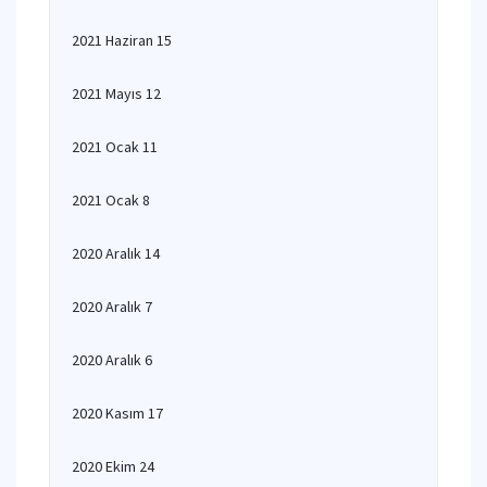
2021 Haziran 15
2021 Mayıs 12
2021 Ocak 11
2021 Ocak 8
2020 Aralık 14
2020 Aralık 7
2020 Aralık 6
2020 Kasım 17
2020 Ekim 24