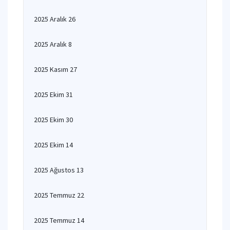
2025 Aralık 26
2025 Aralık 8
2025 Kasım 27
2025 Ekim 31
2025 Ekim 30
2025 Ekim 14
2025 Ağustos 13
2025 Temmuz 22
2025 Temmuz 14