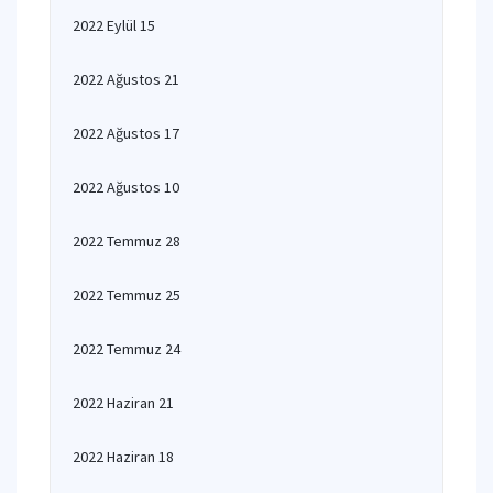
2022 Eylül 15
2022 Ağustos 21
2022 Ağustos 17
2022 Ağustos 10
2022 Temmuz 28
2022 Temmuz 25
2022 Temmuz 24
2022 Haziran 21
2022 Haziran 18