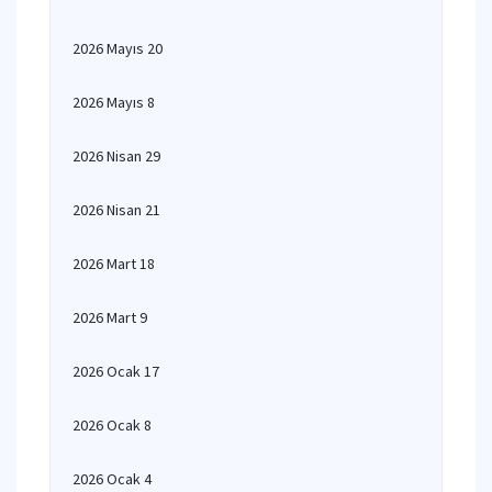
2026 Mayıs 20
2026 Mayıs 8
2026 Nisan 29
2026 Nisan 21
2026 Mart 18
2026 Mart 9
2026 Ocak 17
2026 Ocak 8
2026 Ocak 4