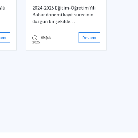
ılı
2024-2025 Eğitim-Öğretim Yılı
Bahar dönemi kayıt sürecinin
düzgün bir şekilde
yürütülebilmesi için
bölümümüzce uygulanacak
amı
Devamı
09 Şub
kurallara ilişkin
2025
bilgilendirmeler aşağıda
listelenmiştir.