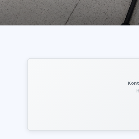
Kont
H