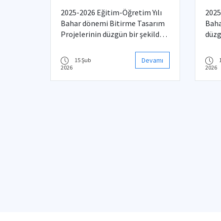
4901/4901E -
4902/4902E - 492E
2025-2026 Eğitim-Öğretim Yılı
2025
Bitirme Tasarım
Bahar dönemi Bitirme Tasarım
Baha
Projeleri Hakkında
Projelerinin düzgün bir şekilde
düzg
yürütülebilmesi için ilişkin
yürü
bilgilendirmeler yapılmıştır.
bölü
Devamı
15 Şub
kural
2026
2026
bilg
liste