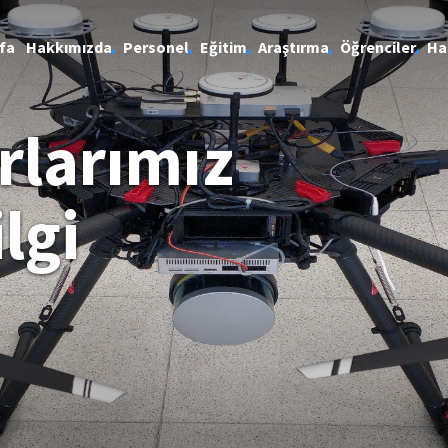
fa
Hakkımızda
Personel
Eğitim
Araştırma
Öğrenciler
Ha
rlarımız
lgi