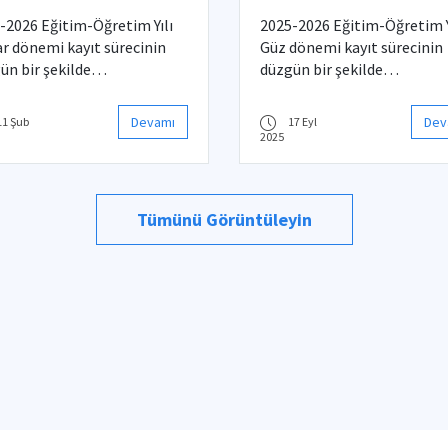
-2026 Eğitim-Öğretim Yılı
2025-2026 Eğitim-Öğretim Y
r dönemi kayıt sürecinin
Güz dönemi kayıt sürecinin
ün bir şekilde
düzgün bir şekilde
tülebilmesi için
yürütülebilmesi için
mümüzce uygulanacak
bölümümüzce uygulanacak
Devamı
Dev
11 Şub
17 Eyl
lara ilişkin
kurallara ilişkin
2025
ilendirmeler aşağıda
bilgilendirmeler aşağıda
lenmiştir.
listelenmiştir.
Tümünü Görüntüleyin