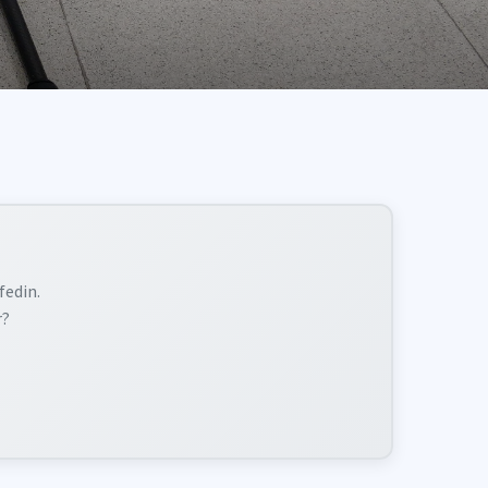
fedin.
r?