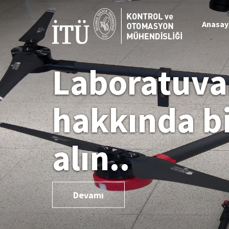
Anasay
Laboratuva
hakkında bi
alın..
Devamı