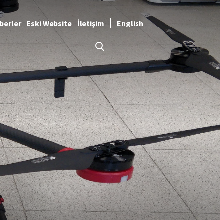
berler
Eski Website
İletişim
English