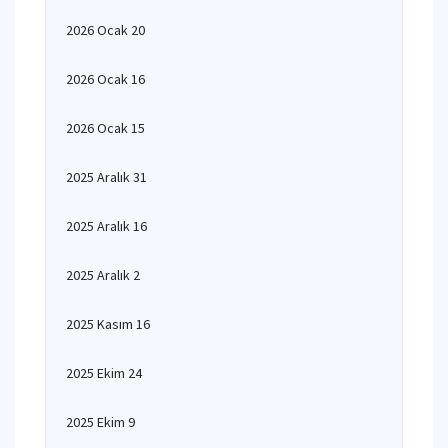
2026 Ocak 20
2026 Ocak 16
2026 Ocak 15
2025 Aralık 31
2025 Aralık 16
2025 Aralık 2
2025 Kasım 16
2025 Ekim 24
2025 Ekim 9