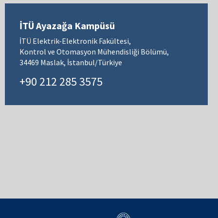
İTÜ Ayazağa Kampüsü
İTÜ Elektrik-Elektronik Fakültesi,
Kontrol ve Otomasyon Mühendisliği Bölümü,
34469 Maslak, İstanbul/Türkiye
+90 212 285 3575