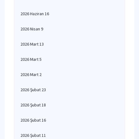
2026 Haziran 16
2026 Nisan 9
2026 Mart 13
2026 Mart 5
2026 Mart 2
2026 Şubat 23
2026 Şubat 18
2026 Şubat 16
2026 Şubat 11