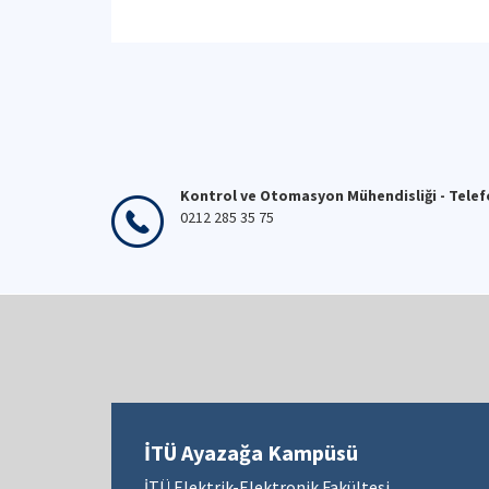
Kontrol ve Otomasyon Mühendisliği - Tele
0212 285 35 75
İTÜ Ayazağa Kampüsü
İTÜ Elektrik-Elektronik Fakültesi,