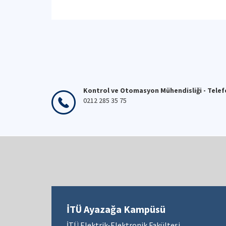
Kontrol ve Otomasyon Mühendisliği - Tele
0212 285 35 75
İTÜ Ayazağa Kampüsü
İTÜ Elektrik-Elektronik Fakültesi,