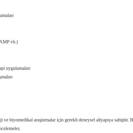
amaları
 LAMP vb.)
api uygulamaları
şmaları
i ve biyomedikal araştırmalar için gerekli deneysel altyapıya sahiptir.
ncelemeler,