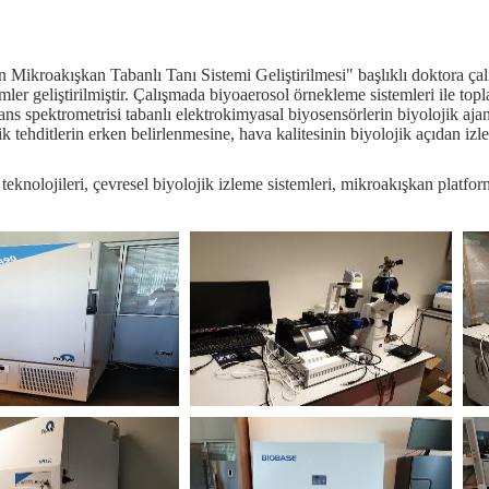
 Mikroakışkan Tabanlı Tanı Sistemi Geliştirilmesi" başlıklı doktora çalı
emler geliştirilmiştir. Çalışmada biyoaerosol örnekleme sistemleri ile to
ns spektrometrisi tabanlı elektrokimyasal biyosensörlerin biyolojik ajanl
ik tehditlerin erken belirlenmesine, hava kalitesinin biyolojik açıdan izle
knolojileri, çevresel biyolojik izleme sistemleri, mikroakışkan platfor