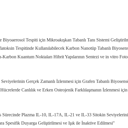
Biyoaerosol Tespiti için Mikroakışkan Tabanlı Tanı Sistemi Geliştiril
atoksin Tespitinde Kullanılabilecek Karbon Nanotüp Tabanlı Biyosensö
n-Karbon Kuantum Noktaları Hibrit Yapılarının Sentezi ve in vitro Foto
Seviyelerinin Gerçek Zamanlı İzlenmesi için Grafen Tabanlı Biyosens
elerde Canlılık ve Erken Osteojenik Farklılaşmanın İzlenmesi için B
ürecinde Plazma IL-10, IL-17A, IL-21 ve IL-33 Sitokin Seviyelerinin
Spesifik Duyarga Geliştirilmesi ve Işık ile İnaktive Edilmesi"