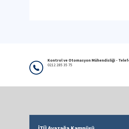
Kontrol ve Otomasyon Mühendisliği - Tele
0212 285 35 75
İTÜ Ayazağa Kampüsü