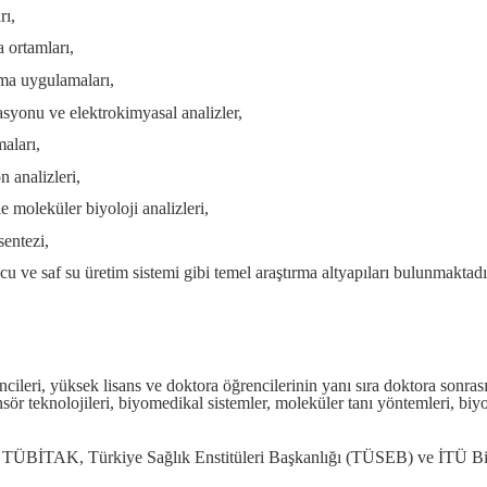
rı,
 ortamları,
şma uygulamaları,
syonu ve elektrokimyasal analizler,
aları,
analizleri,
le moleküler biyoloji analizleri,
sentezi,
u ve saf su üretim sistemi gibi temel araştırma altyapıları bulunmaktadı
leri, yüksek lisans ve doktora öğrencilerinin yanı sıra doktora sonrası ar
ör teknolojileri, biyomedikal sistemler, moleküler tanı yöntemleri, biyo
lar TÜBİTAK, Türkiye Sağlık Enstitüleri Başkanlığı (TÜSEB) ve İTÜ Bi