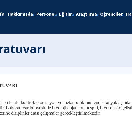
fa
Hakkımızda
Personel
Eğitim
Araştırma
Öğrenciler
Ha
ratuvarı
TUVARI
stemler ile kontrol, otomasyon ve mekatronik mühendisliği yaklaşımlarını
dir. Laboratuvar bünyesinde biyolojik ajanların tespiti, biyosensör geliş
rine disiplinler arası çalışmalar gerçekleştirilmektedir.