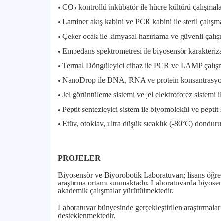
•
CO
kontrollü inkübatör ile hücre kültürü çalışmala
2
•
Laminer akış kabini ve PCR kabini ile steril çalışma
•
Çeker ocak ile kimyasal hazırlama ve güvenli çalı
•
Empedans spektrometresi ile biyosensör karakteriza
•
Termal Döngüleyici cihaz ile PCR ve LAMP çalışm
•
NanoDrop ile DNA, RNA ve protein konsantrasyon 
•
Jel görüntüleme sistemi ve jel elektroforez sistemi i
•
Peptit sentezleyici sistem ile biyomolekül ve peptit 
•
Etüv, otoklav, ultra düşük sıcaklık (-80°C) donduruc
PROJELER
Biyosensör ve Biyorobotik Laboratuvarı; lisans öğrenci
araştırma ortamı sunmaktadır. Laboratuvarda biyosens
akademik çalışmalar yürütülmektedir.
Laboratuvar bünyesinde gerçekleştirilen araştırma
desteklenmektedir.