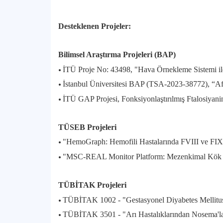
Desteklenen Projeler:
Bilimsel Araştırma Projeleri (BAP)
•
İTÜ Proje No: 43498, "Hava Örnekleme Sistemi ile 
•
İstanbul Üniversitesi BAP (TSA-2023-38772), “Afl
•
İTÜ GAP Projesi, Fonksiyonlaştırılmış Ftalosiyani
TÜSEB Projeleri
•
"HemoGraph: Hemofili Hastalarında FVIII ve FIX 
•
"MSC-REAL Monitor Platform: Mezenkimal Kök Hücr
TÜBİTAK Projeleri
•
TÜBİTAK 1002 - "Gestasyonel Diyabetes Mellitus S
•
TÜBİTAK 3501 - "Arı Hastalıklarından Nosema'lara 